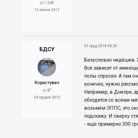
1 228

13 липня 2017
01 груд 2018 08:30
БДСУ
Безусловно недёшев. 
Всё зависит от имеюще
полы спросил. А там он 
Користувач
конечно, нужно рассмо
47

Например, в Днепре, а
24 грудня 2015
обходится со всеми ма
возьмём ЭППС, это око
подскажу. И сверху ст
- ещё примерно 300 гр