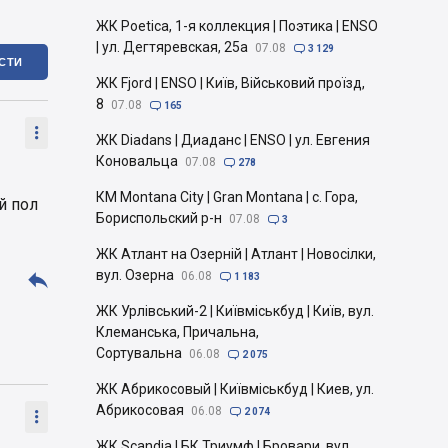
ЖК Poetica, 1-я коллекция | Поэтика | ENSO
| ул. Дегтяревская, 25а
07.08

3 129
ІСТИ
ЖК Fjord | ENSO | Київ, Військовий проїзд,
8
07.08

165

ЖК Diadans | Диаданс | ENSO | ул. Евгения
Коновальца
07.08

278
КМ Montana City | Gran Montana | с. Гора,
й пол
Бориспольский р-н
07.08

3
ЖК Атлант на Озерній | Атлант | Новосілки,

вул. Озерна
06.08

1 183
ЖК Урлівський-2 | Київміськбуд | Київ, вул.
Клеманська, Причальна,
Сортувальна
06.08

2 075
ЖК Абрикосовый | Київміськбуд | Киев, ул.
Абрикосовая
06.08

2 074

ЖК Scandia | БК Триумф | Бровари, вул.