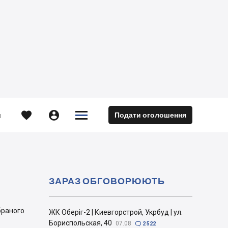





Подати оголошення
м
ЗАРАЗ ОБГОВОРЮЮТЬ
браного
ЖК Оберіг-2 | Киевгорстрой, Укрбуд | ул.
Бориспольская, 40
07.08

2 522