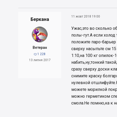
11 жовт 2018 19:00
Беркана
Ужас,это во сколько 
полы-гут.А если холод
положите паро-барьер
Ветеран
сверху насыпьте см 1
1 228

1:10,на 100 кг опилок
13 липня 2017
набить,ну,тонкий тако
сразу сверху доски кл
снимите краску болгар
нулевкой отшлифуйте.
можете морилкой покр
можно герметиком спе
смола.Не помню,ка к н