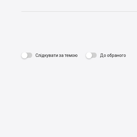
Слідкувати за темою
До обраного
