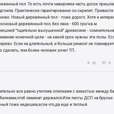
евянный пол. То есть почти наверняка часть досок пришла
одгнила. Практически гарантированно он скрипит. Привести
аново. Новый деревянный пол - тоже дорого. Хотя и интере
сосновый деревянный пол, без лака - 600 грн/кв.м.
нешней "тщательно высушенной" древесине - сомнительна
нимание конечной цели - на какой срок нужны эти полы. Ес
ерево. Если на длительный, и больше ремонт не планируетс
 сделать, тем более человек хочет ТП...


0
0
рительно все равно утеплив опилками с известью между б
балками,чтоб ламинат держался.Или листы ДСП на бруски 
ный тоже недешев,если что,да еще и теплый.