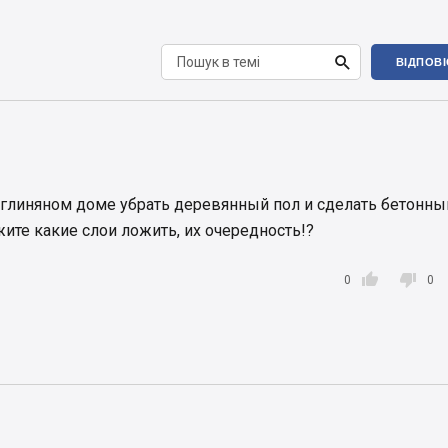

ВІДПОВ
 глиняном доме убрать деревянный пол и сделать бетонны
ите какие слои ложить, их очередность!?


0
0