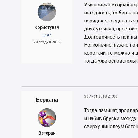
У человека
старый
дер
негодность, то бишь п
порядок это сделать з
Користувач
днях уточнял, простой 
47

Долговечность при ны
24 грудня 2015
Но, конечно, нужно по
короткий, то можно и д
тогда уже основательно
30 лист 2018 21:00
Беркана
Тогда ламинат,предва
и набив бруски между 
сверху линолеум.бетон
Ветеран