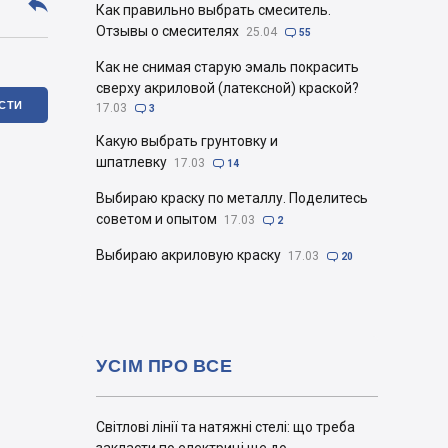

Как правильно выбрать смеситель.
Отзывы о смесителях
25.04

55
Как не снимая старую эмаль покрасить
сверху акриловой (латексной) краской?
ІСТИ
17.03

3
Какую выбрать грунтовку и
шпатлевку
17.03

14
Выбираю краску по металлу. Поделитесь
советом и опытом
17.03

2
Выбираю акриловую краску
17.03

20
УСІМ ПРО ВСЕ
Світлові лінії та натяжні стелі: що треба