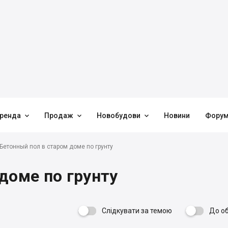



ренда
Продаж
Новобудови
Новини
Фору
Бетонный пол в старом доме по грунту
доме по грунту
Слідкувати за темою
До о
