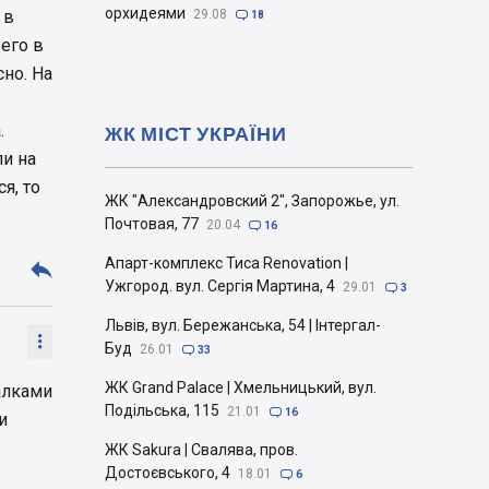
орхидеями
 в
29.08

18
 его в
сно. На
.
ЖК МІСТ УКРАЇНИ
ли на
я, то
ЖК "Александровский 2", Запорожье, ул.
Почтовая, 77
20.04

16
Апарт-комплекс Тиса Renovation |

Ужгород. вул. Сергія Мартина, 4
29.01

3
Львів, вул. Бережанська, 54 | Інтергал-

Буд
26.01

33
ЖК Grand Palace | Хмельницький, вул.
алками
Подільська, 115
21.01

16
и
ЖК Sakura | Свалява, пров.
Достоєвського, 4
18.01

6