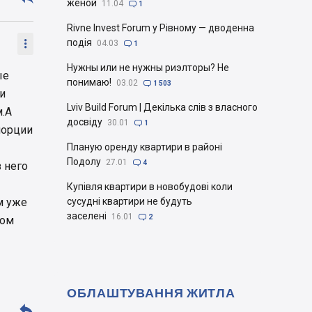
женой
11.04

1
Rivne Invest Forum у Рівному — дводенна

подія
04.03

1
Нужны или не нужны риэлторы? Не
ые
понимаю!
03.02

1 503
и
Lviv Build Forum | Декілька слів з власного
м.А
досвіду
30.01

1
порции
Планую оренду квартири в районі
Подолу
27.01

4
з него
Купівля квартири в новобудові коли
м уже
сусудні квартири не будуть
заселені
16.01

2
том
ОБЛАШТУВАННЯ ЖИТЛА
