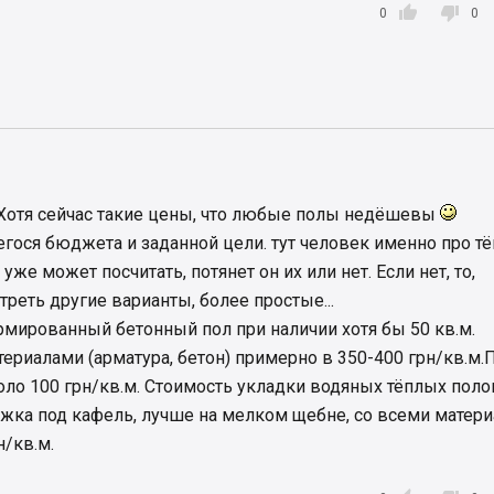


0
0
Хотя сейчас такие цены, что любые полы недёшевы
гося бюджета и заданной цели. тут человек именно про т
уже может посчитать, потянет он их или нет. Если нет, то,
треть другие варианты, более простые...
рмированный бетонный пол при наличии хотя бы 50 кв.м.
териалами (арматура, бетон) примерно в 350-400 грн/кв.м
ло 100 грн/кв.м. Стоимость укладки водяных тёплых поло
яжка под кафель, лучше на мелком щебне, со всеми матер
н/кв.м.