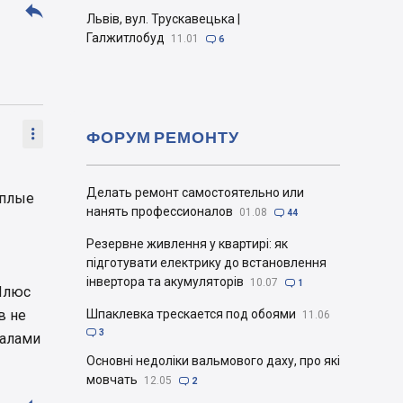

Львів, вул. Трускавецька |
Галжитлобуд
11.01

6

ФОРУМ РЕМОНТУ
Делать ремонт самостоятельно или
ёплые
нанять профессионалов
01.08

44
Резервне живлення у квартирі: як
підготувати електрику до встановлення
інвертора та акумуляторів
10.07

1
.Плюс
в не
Шпаклевка трескается под обоями
11.06

3
иалами
Основні недоліки вальмового даху, про які
мовчать
12.05

2