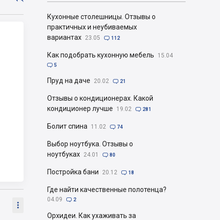
Кухонные столешницы. Отзывы о
практичных и неубиваемых
вариантах
23.05

112
Как подобрать кухонную мебель
15.04

5
Пруд на даче
20.02

21
Отзывы о кондиционерах. Какой
кондиционер лучше
19.02

281
Болит спина
11.02

74
Выбор ноутбука. Отзывы о
ноутбуках
24.01

80
Постройка бани
20.12

18
Где найти качественные полотенца?
04.09

2

Орхидеи. Как ухаживать за