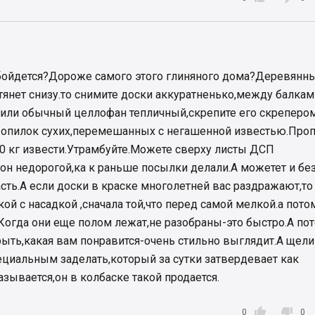
обойдется?Дороже самого этого глиняного дома?Деревянн
 тянет снизу.то снимите доски аккуратненько,между балкам
 или обычный целлофан тепличный,скрепите его скреперо
5 опилок сухих,перемешанных с негашенной известью.Про
-10 кг извести.Утрамбуйте.Можете сверху листы ДСП
й,он недорогой,ка к раньше посылки делали.А можетет и бе
асть.А если доски в краске многолетней вас раздражают,то
кой с насадкой ,сначала той,что перед самой мелкой.а пото
Когда они еще полом лежат,не разобраны-это быстро.А по
ыть,какая вам понравится-очень стильно выглядит.А щели
циальным заделать,который за сутки затвердевает как
азывается,он в колбаске такой продается.


0
0