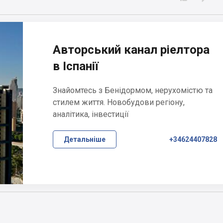
Авторський канал ріелтора
в Іспанії
Знайомтесь з Бенідормом, нерухомістю та
стилем життя. Новобудови регіону,
аналітика, інвестиції
Детальніше
+34624407828