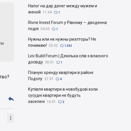
Налог на дар денег между мужем и
женой
11.04

1
о
Rivne Invest Forum у Рівному — дводенна
подія
04.03

1
Нужны или не нужны риэлторы? Не
ли
понимаю!
03.02

1 503
Lviv Build Forum | Декілька слів з власного
досвіду
30.01

1
Планую оренду квартири в районі
ство?
Подолу
27.01

4
рены
Купівля квартири в новобудові коли
сусудні квартири не будуть

заселені
16.01

2
