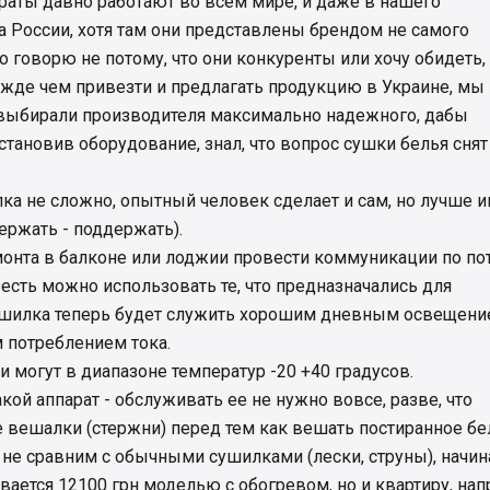
раты давно работают во всем мире, и даже в нашего
 России, хотя там они представлены брендом не самого
о говорю не потому, что они конкуренты или хочу обидеть,
режде чем привезти и предлагать продукцию в Украине, мы
выбирали производителя максимально надежного, дабы
становив оборудование, знал, что вопрос сушки белья снят
ка не сложно, опытный человек сделает и сам, но лучше 
ержать - поддержать).
монта в балконе или лоджии провести коммуникации по по
 есть можно использовать те, что предназначались для
сушилка теперь будет служить хорошим дневным освещен
 потреблением тока.
и могут в диапазоне температур -20 +40 градусов.
кой аппарат - обслуживать ее не нужно вовсе, разве, что
вешалки (стержни) перед тем как вешать постиранное бе
не сравним с обычными сушилками (лески, струны), начин
ивается 12100 грн моделью с обогревом, но и квартиру, нап