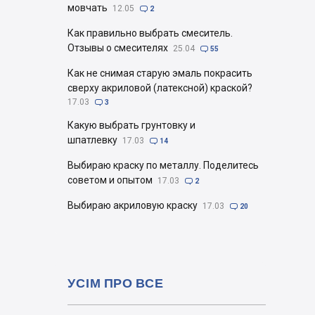
мовчать
12.05

2
Как правильно выбрать смеситель.
Отзывы о смесителях
25.04

55
Как не снимая старую эмаль покрасить
сверху акриловой (латексной) краской?
17.03

3
Какую выбрать грунтовку и
шпатлевку
17.03

14
Выбираю краску по металлу. Поделитесь
советом и опытом
17.03

2
Выбираю акриловую краску
17.03

20
УСІМ ПРО ВСЕ