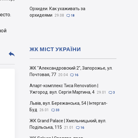
Орхидеи. Как ухаживать за
есто.
орхидеями
29.08

18
ной
ЖК МІСТ УКРАЇНИ

ЖК "Александровский 2", Запорожье, ул.
Почтовая, 77
20.04

16
Апарт-комплекс Тиса Renovation |
Ужгород. вул. Сергія Мартина, 4
29.01

3
Львів, вул. Бережанська, 54 | Інтергал-
Буд
26.01

33
ЖК Grand Palace | Хмельницький, вул.
Подільська, 115
21.01

16