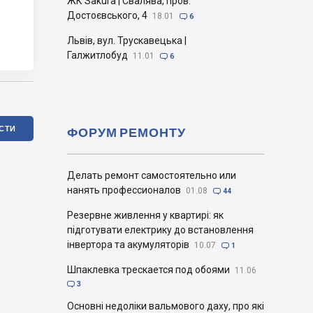
ЖК Sakura | Свалява, пров.
Достоєвського, 4
18.01

6
Львів, вул. Трускавецька |
Галжитлобуд
11.01

6
ІСТИ
ФОРУМ РЕМОНТУ
Делать ремонт самостоятельно или
нанять профессионалов
01.08

44
Резервне живлення у квартирі: як
підготувати електрику до встановлення
інвертора та акумуляторів
10.07

1
Шпаклевка трескается под обоями
11.06

3
Основні недоліки вальмового даху, про які