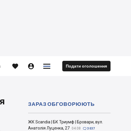





Подати оголошення
м
я
ЗАРАЗ ОБГОВОРЮЮТЬ
ЖК Scandia | БК Триумф | Бровари, вул.
Анатолія Луценка, 27
04.08

3 037