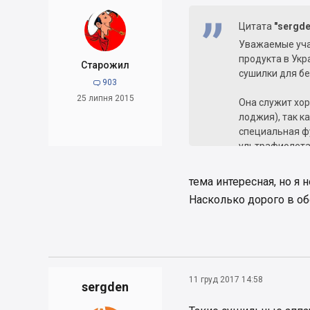
Цитата
"sergde
Уважаемые уча
продукта в Ук
Старожил
сушилки для бе
903

25 липня 2015
Она служит хо
лоджия), так к
специальная ф
ультрафиолета,
некоторых моде
пульта управле
тема интересная, но я
Сушилка автом
Насколько дорого в об
вывешивания б
специальные н
11 груд 2017 14:58
sergden