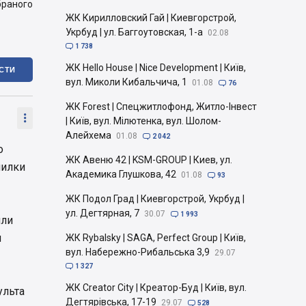
браного
ЖК Кирилловский Гай | Киевгорстрой,
Укрбуд | ул. Баггоутовская, 1-а
02.08

1 738
ЖК Hello House | Nice Development | Київ,
ІСТИ
вул. Миколи Кибальчича, 1
01.08

76
ЖК Forest | Спецжитлофонд, Житло-Інвест

| Київ, вул. Мілютенка, вул. Шолом-
Алейхема
01.08

2 042
о
ЖК Авеню 42 | KSM-GROUP | Киев, ул.
шилки
Академика Глушкова, 42
01.08

93
ЖК Подол Град | Киевгорстрой, Укрбуд |
ул. Дегтярная, 7
30.07

1 993
или
я
ЖК Rybalsky | SAGA, Perfect Group | Київ,
вул. Набережно-Рибальська 3,9
29.07

1 327
ЖК Creator City | Креатор-Буд | Київ, вул.
ульта
Дегтярівська, 17-19
29.07

528