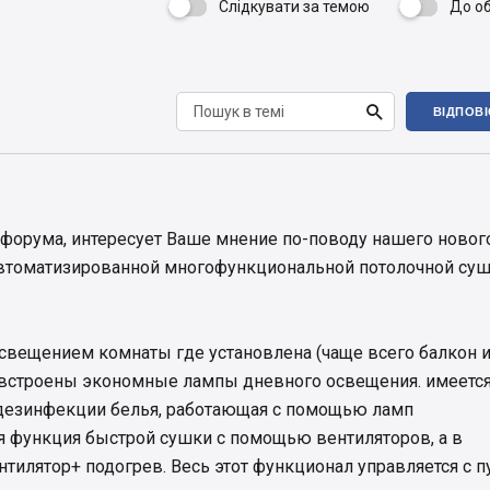
Слідкувати за темою
До о


ВІДПОВ
форума, интересует Ваше мнение по-поводу нашего новог
 автоматизированной многофункциональной потолочной су
свещением комнаты где установлена (чаще всего балкон 
й встроены экономные лампы дневного освещения. имеетс
дезинфекции белья, работающая с помощью ламп
я функция быстрой сушки с помощью вентиляторов, а в
тилятор+ подогрев. Весь этот функционал управляется с п