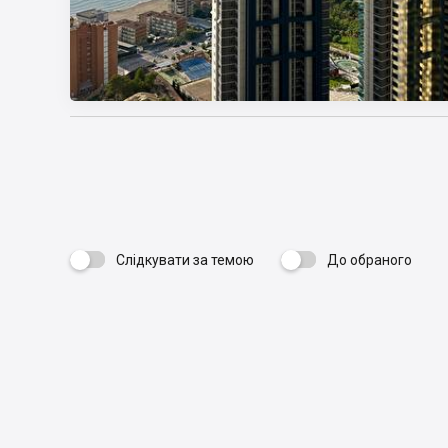
Слідкувати за темою
До обраного
