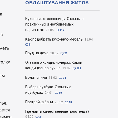
ОБЛАШТУВАННЯ ЖИТЛА
 а
Кухонные столешницы. Отзывы о
практичных и неубиваемых
вариантах
23.05

112
 с
Как подобрать кухонную мебель
15.04

5
иметь
Пруд на даче
20.02

21
толку
Отзывы о кондиционерах. Какой
кондиционер лучше
19.02

281
ием
Болит спина
11.02

74
Выбор ноутбука. Отзывы о
ноутбуках
24.01

80
Постройка бани
20.12
лье.

18
ается
Где найти качественные полотенца?
ример,
04.09

2