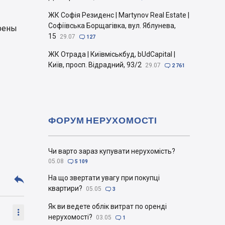
ЖК Софія Резиденс | Martynov Real Estate |
Софіївська Борщагівка, вул. Яблунева,
трены
15
29.07

127
ЖК Отрада | Київміськбуд, bUdCapital |
Київ, просп. Відрадний, 93/2
29.07

2 761
ФОРУМ НЕРУХОМОСТІ
Чи варто зараз купувати нерухомість?
05.08

5 109

На що звертати увагу при покупці
квартири?
05.05

3
Як ви ведете облік витрат по оренді

нерухомості?
03.05

1