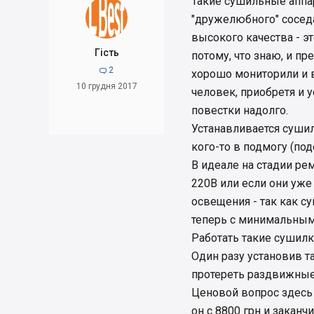
Такие сушильные аппа
"дружелюбного" соседа
высокого качества - эт
Гість
потому, что знаю, и п
2

хорошо мониторили и 
10 грудня 2017
человек, приобретя и у
повестки надолго.
Устанавливается сушил
кого-то в подмогу (под
В идеале на стадии ре
220В или если они уже
освещения - так как 
теперь с минимальным
Работать такие сушилк
Один разу установив та
протереть раздвижные 
Ценовой вопрос здесь 
он с 8800 грн и заканч