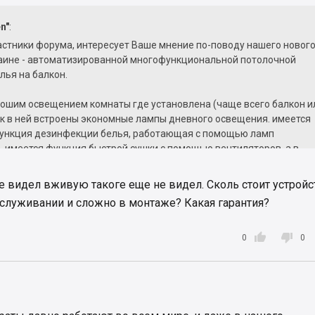
n"
:
стники форума, интересует Ваше мнение по-поводу нашего новог
раине - автоматизированной многофункциональной потолочной
лья на балкон.
рошим освещением комнаты где установлена (чаще всего балкон и
ак в ней встроены экономные лампы дневного освещения. имеется
ункция дезинфекции белья, работающая с помощью ламп
 имеется функция быстрой сушки с помощью вентиляторов, а в
лях вентилятор+ подогрев. Весь этот функционал управляется с
ния.
 не видел вживую такоге еще не видел. Сколь стоит устрой
атическая потолочная имеет четыре раздвижных стержня для
служивании и сложно в монтаже? Какая гарантия?
елья (в том числе и большого размера), а для одежды предусмот
иши с отверствиями для вешалок (тремпелей).


0
0