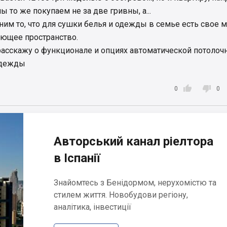
 то же покупаем не за две гривны, а...
им то, что для сушки белья и одежды в семье есть свое м
ющее пространство.
расскажу о функционале и опциях автоматической потолоч
одежды


0
0
Авторський канал ріелтора
в Іспанії
Знайомтесь з Бенідормом, нерухомістю та
стилем життя. Новобудови регіону,
аналітика, інвестиції