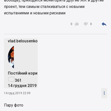
вообще), приходится мониторить другие ЖК и другие
проект, тем самым сталкиваться с новыми
испытаниями и новыми рисками



0
0
vlad.belousenko
Постійний користувач

361
14 грудня 2019

14 груд 2019 22:09
Пару фото