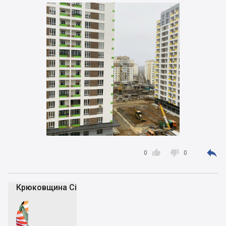



0
0
Крюковщина City