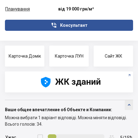
Планування
від 19 000 грн/м²

Консультант
Карточка Домік
Карточка ЛУН
Сайт ЖК





ЖК зданий

Ваше общее впечатление об Объекте и Компании:
Можна вибрати 1 варіант відповіді.
Можна міняти відповіді.
Всього голосів: 34.

Ужас

5/15%