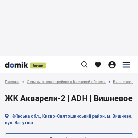











Головна
Отзывы о новостройках в Киевской области
Вишневое, Кр
ЖК Акварели-2 | ADH | Вишневое

Київська обл., Києво-Святошинський район, м. Вишневе,
вул. Ватутіна