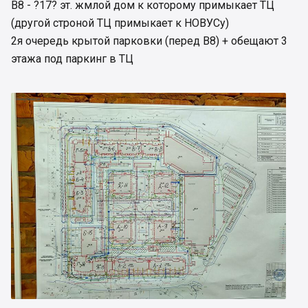
В8 - ?17? эт. жмлой дом к которому примыкает ТЦ
(другой строной ТЦ примыкает к НОВУСу)
2я очередь крытой парковки (перед В8) + обещают 3
этажа под паркинг в ТЦ