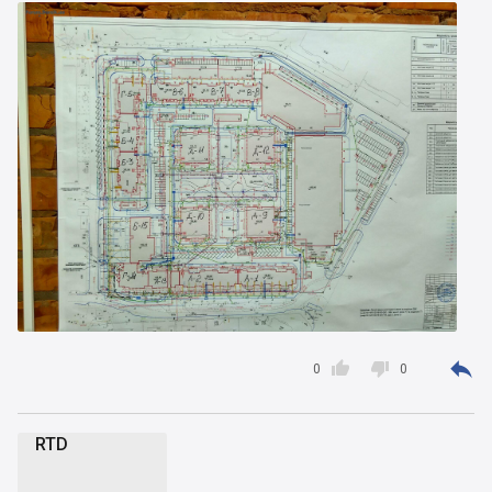



0
0
RTD
R