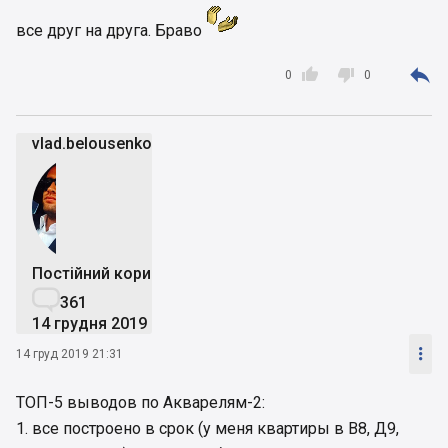
все друг на друга. Браво



0
0
vlad.belousenko
Постійний користувач

361
14 грудня 2019

14 груд 2019 21:31
ТОП-5 выводов по Акварелям-2:
1. все построено в срок (у меня квартиры в В8, Д9,