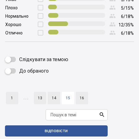

Плохо

5/15%

Нормально

6/18%

Хорошо

12/35%

Отлично

6/18%
Слідкувати за темою
До обраного

1
. . .
13
14
15
16

ВІДПОВІСТИ