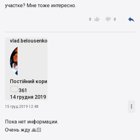
участке? Мне тоже интересно.



0
0
vlad.belousenko
Постійний користувач

361
14 грудня 2019

15 груд 2019 12:48
Пока нет информации.
Очень жду 🙏🏻