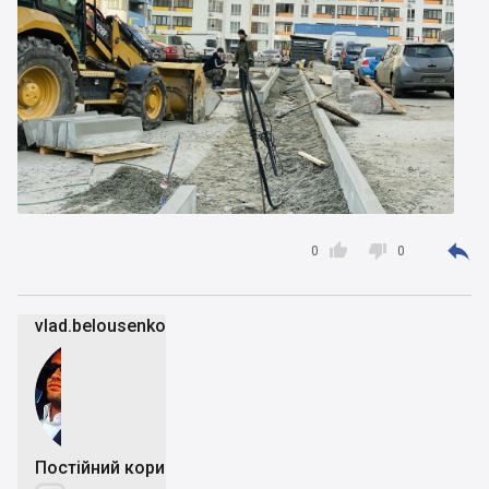



0
0
vlad.belousenko
Постійний користувач