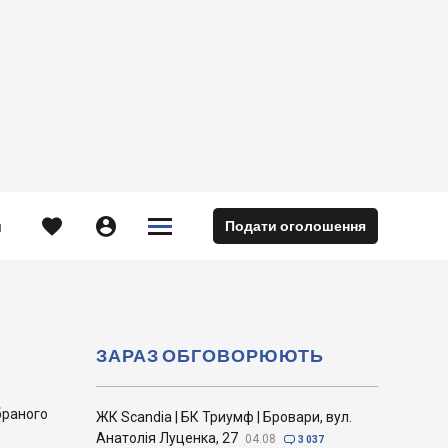





Подати оголошення
м
ЗАРАЗ ОБГОВОРЮЮТЬ
браного
ЖК Scandia | БК Триумф | Бровари, вул.
Анатолія Луценка, 27
04.08

3 037