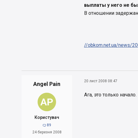
выплаты у него не бы
В отношении задержан
//obkom.net.ua/news/20
20 лист 2008 08:47
Angel Pain
Ага, это только начало
AP
Користувач
89

24 березня 2008