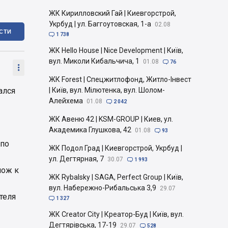
ЖК Кирилловский Гай | Киевгорстрой,
Укрбуд | ул. Баггоутовская, 1-а
02.08
ІСТИ

1 738
ЖК Hello House | Nice Development | Київ,
вул. Миколи Кибальчича, 1
01.08

76

ЖК Forest | Спецжитлофонд, Житло-Інвест
ался
| Київ, вул. Мілютенка, вул. Шолом-
Алейхема
01.08

2 042
ЖК Авеню 42 | KSM-GROUP | Киев, ул.
Академика Глушкова, 42
01.08

93
 по
ЖК Подол Град | Киевгорстрой, Укрбуд |
ул. Дегтярная, 7
30.07

1 993
нож к
ЖК Rybalsky | SAGA, Perfect Group | Київ,
вул. Набережно-Рибальська 3,9
29.07
теля

1 327
ЖК Creator City | Креатор-Буд | Київ, вул.
Дегтярівська, 17-19
29.07

528