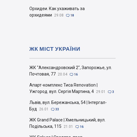
Орхидеи. Как ухаживать за
орхидеями
29.08

18
ЖК МІСТ УКРАЇНИ
ЖК "Александровский 2", Запорожье, ул.
Почтовая, 77
20.04

16
Апарт-комплекс Тиса Renovation |
Ужгород. вул. Сергія Мартина, 4
29.01

3
Львів, вул. Бережанська, 54 | Інтергал-
Буд
26.01

33
ЖК Grand Palace | Хмельницький, вул.
Подільська, 115
21.01

16