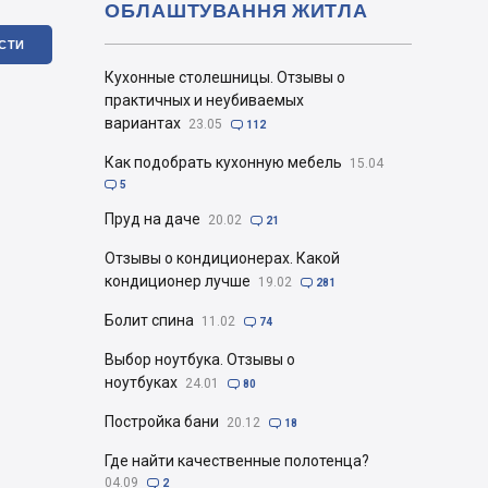
ОБЛАШТУВАННЯ ЖИТЛА
ІСТИ
Кухонные столешницы. Отзывы о
практичных и неубиваемых
вариантах
23.05

112
Как подобрать кухонную мебель
15.04

5
Пруд на даче
20.02

21
Отзывы о кондиционерах. Какой
кондиционер лучше
19.02

281
Болит спина
11.02

74
Выбор ноутбука. Отзывы о
ноутбуках
24.01

80
Постройка бани
20.12

18
Где найти качественные полотенца?
04.09

2