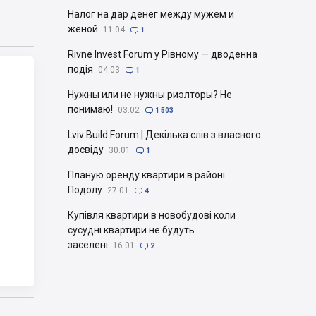
Налог на дар денег между мужем и
женой
11.04

1
Rivne Invest Forum у Рівному — дводенна
подія
04.03

1
Нужны или не нужны риэлторы? Не
понимаю!
03.02

1 503
Lviv Build Forum | Декілька слів з власного
досвіду
30.01

1
Планую оренду квартири в районі
Подолу
27.01

4
Купівля квартири в новобудові коли
сусудні квартири не будуть
заселені
16.01

2