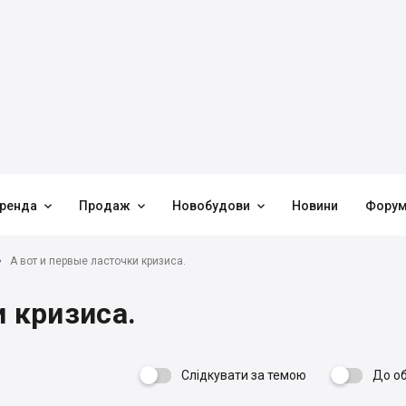



ренда
Продаж
Новобудови
Новини
Фору
А вот и первые ласточки кризиса.
и кризиса.
Слідкувати за темою
До о
