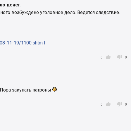
ло денег
.
ного возбуждено уголовное дело. Ведется следствие.
08-11-19/1100.shtm l


0
0
. Пора закупать патроны


0
0