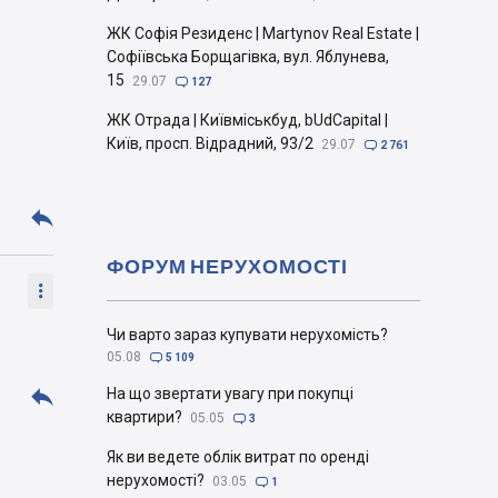
ЖК Софія Резиденс | Martynov Real Estate |
Софіївська Борщагівка, вул. Яблунева,
15
29.07

127
ЖК Отрада | Київміськбуд, bUdCapital |
Київ, просп. Відрадний, 93/2
29.07

2 761

ФОРУМ НЕРУХОМОСТІ

Чи варто зараз купувати нерухомість?
05.08

5 109

На що звертати увагу при покупці
квартири?
05.05

3
Як ви ведете облік витрат по оренді
нерухомості?
03.05

1