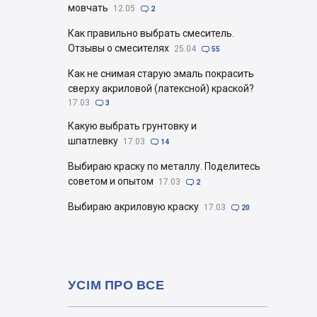
мовчать
12.05

2
Как правильно выбрать смеситель.
Отзывы о смесителях
25.04

55
Как не снимая старую эмаль покрасить
сверху акриловой (латексной) краской?
17.03

3
Какую выбрать грунтовку и
шпатлевку
17.03

14
Выбираю краску по металлу. Поделитесь
советом и опытом
17.03

2
Выбираю акриловую краску
17.03

20
УСІМ ПРО ВСЕ