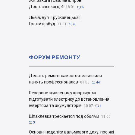
ЖК Sakura | Свалява, пров.
Достоєвського, 4
18.01

6
Львів, вул. Трускавецька |
Галжитлобуд
11.01

6
ФОРУМ РЕМОНТУ
Делать ремонт самостоятельно или
нанять профессионалов
01.08

44
Резервне живлення у квартирі: як
підготувати електрику до встановлення
інвертора та акумуляторів
10.07

1
Шпаклевка трескается под обоями
11.06

3
Основні недоліки вальмового даху, про які