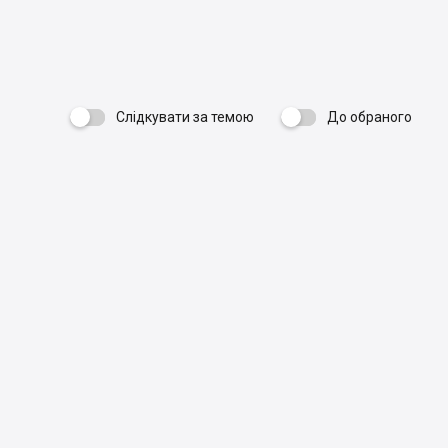
Слідкувати за темою
До обраного
