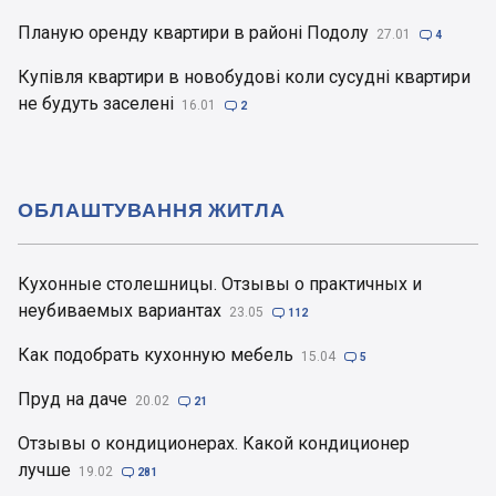
Планую оренду квартири в районі Подолу
27.01

4
Купівля квартири в новобудові коли сусудні квартири
не будуть заселені
16.01

2
ОБЛАШТУВАННЯ ЖИТЛА
Кухонные столешницы. Отзывы о практичных и
неубиваемых вариантах
23.05

112
Как подобрать кухонную мебель
15.04

5
Пруд на даче
20.02

21
Отзывы о кондиционерах. Какой кондиционер
лучше
19.02

281