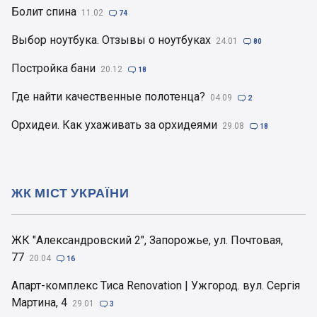
Болит спина
11.02

74
Выбор ноутбука. Отзывы о ноутбуках
24.01

80
Постройка бани
20.12

18
Где найти качественные полотенца?
04.09

2
Орхидеи. Как ухаживать за орхидеями
29.08

18
ЖК МІСТ УКРАЇНИ
ЖК "Александровский 2", Запорожье, ул. Почтовая,
77
20.04

16
Апарт-комплекс Тиса Renovation | Ужгород. вул. Сергія
Мартина, 4
29.01

3