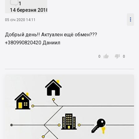

1
14 березня 2018

05 січ 2020 14:11
Добрый день!! Актуален ещё обмен???
+380990820420 Даниил


0
0