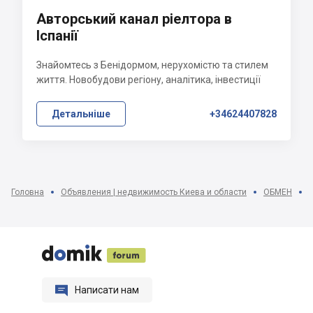
Авторський канал ріелтора в
Іспанії
Знайомтесь з Бенідормом, нерухомістю та стилем
життя. Новобудови регіону, аналітика, інвестиції
Детальніше
+34624407828
Головна
Объявления | недвижимость Киева и области
ОБМЕН






Написати нам