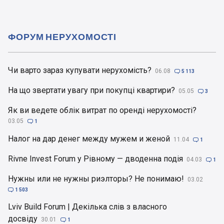
ФОРУМ НЕРУХОМОСТІ
Чи варто зараз купувати нерухомість?
06.08

5 113
На що звертати увагу при покупці квартири?
05.05

3
Як ви ведете облік витрат по оренді нерухомості?
03.05

1
Налог на дар денег между мужем и женой
11.04

1
Rivne Invest Forum у Рівному — дводенна подія
04.03

1
Нужны или не нужны риэлторы? Не понимаю!
03.02

1 503
Lviv Build Forum | Декілька слів з власного
досвіду
30.01

1