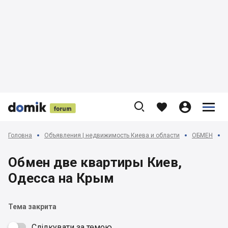











Головна
Объявления | недвижимость Киева и области
ОБМЕН
Обмен две квартиры Киев,
Одесса на Крым
Тема закрита
Слідкувати за темою