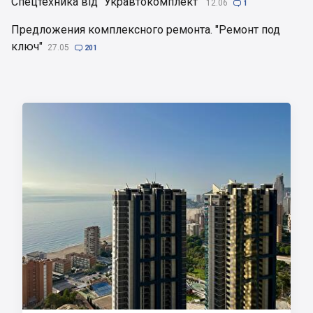
Спецтехника від "Укравтокомплект"
12.06

1
Предложения комплексного ремонта. "Ремонт под
ключ"
27.05

201