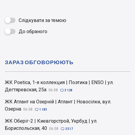
Слідкувати за темою
До обраного

ЗАРАЗ ОБГОВОРЮЮТЬ
ЖК Poetica, 1-я коллекция | Поэтика | ENSO | ул.
Дегтяревская, 25а
06.08

3 128
ЖК Атлант на Озерній | Атлант | Новосілки, вул.
Озерна
06.08

1 183
ЖК Оберіг-2 | Киевгорстрой, Укрбуд | ул.
Бориспольская, 40
06.08

2 517