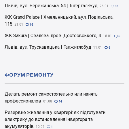
Львів, вул. Бережанська, 54 | Інтергал-Буд
26.01

33
ЖК Grand Palace | Хмельницький, вул. Подільська,
115
21.01

16
ЖК Sakura | Свалява, пров. Достоєвського, 4
18.01

6
Львів, вул. Трускавецька | Галжитлобуд
11.01

6
ФОРУМ РЕМОНТУ
Делать ремонт самостоятельно или нанять
профессионалов
01.08

44
Резервне живлення у квартирі: як підготувати
електрику до встановлення інвертора та
акумуляторів
10.07

1