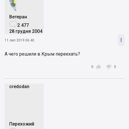
Ветеран

2 477
28 грудня 2004

11 лип 2019 06:40
А чего решили в Крым переехать?


0
0
credodan
c
Перехожий