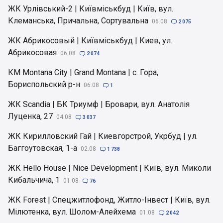
ЖК Урлівський-2 | Київміськбуд | Київ, вул.
Клеманська, Причальна, Сортувальна
06.08

2 075
ЖК Абрикосовый | Київміськбуд | Киев, ул.
Абрикосовая
06.08

2 074
КМ Montana City | Grand Montana | с. Гора,
Бориспольский р-н
06.08

1
ЖК Scandia | БК Триумф | Бровари, вул. Анатолія
Луценка, 27
04.08

3 037
ЖК Кирилловский Гай | Киевгорстрой, Укрбуд | ул.
Баггоутовская, 1-а
02.08

1 738
ЖК Hello House | Nice Development | Київ, вул. Миколи
Кибальчича, 1
01.08

76
ЖК Forest | Спецжитлофонд, Житло-Інвест | Київ, вул.
Мілютенка, вул. Шолом-Алейхема
01.08

2 042