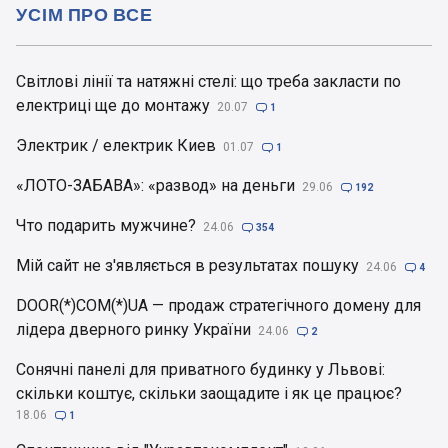
УСІМ ПРО ВСЕ
Світлові лінії та натяжні стелі: що треба закласти по
електриці ще до монтажу
20.07

1
Электрик / електрик Киев
01.07

1
«ЛОТО-ЗАБАВА»: «развод» на деньги
29.06

192
Что подарить мужчине?
24.06

354
Мій сайт не з'являється в результатах пошуку
24.06

4
DOOR(*)COM(*)UA — продаж стратегічного домену для
лідера дверного ринку України
24.06

2
Сонячні панелі для приватного будинку у Львові:
скільки коштує, скільки заощадите і як це працює?
18.06

1