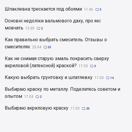
Шпаклевка трескается под обоями
11.06

3
Основні недоліки вальмового даху, про які
мовчать
12.05

2
Как правильно выбрать смеситель. Отзывы о
смесителях
25.04

55
Как не снимая старую эмаль покрасить сверху
акриловой (латексной) краской?
17.03

3
Какую выбрать грунтовку и шпатлевку
17.03

14
Выбираю краску по металлу. Поделитесь советом и
опытом
17.03

2
Выбираю акриловую краску
17.03

20