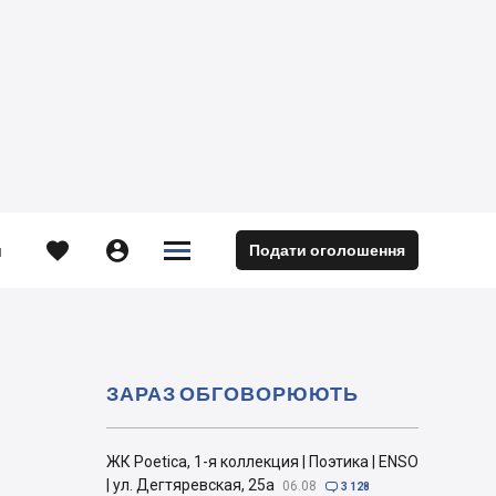





Подати оголошення
м
ЗАРАЗ ОБГОВОРЮЮТЬ
ЖК Poetica, 1-я коллекция | Поэтика | ENSO
| ул. Дегтяревская, 25а
06.08

3 128