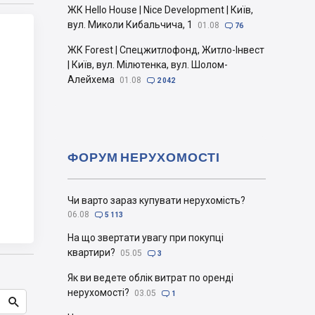
ЖК Hello House | Nice Development | Київ,
вул. Миколи Кибальчича, 1
01.08

76
ЖК Forest | Спецжитлофонд, Житло-Інвест
| Київ, вул. Мілютенка, вул. Шолом-
Алейхема
01.08

2 042
ФОРУМ НЕРУХОМОСТІ
Чи варто зараз купувати нерухомість?
06.08

5 113
На що звертати увагу при покупці
квартири?
05.05

3
Як ви ведете облік витрат по оренді
нерухомості?
03.05

1
