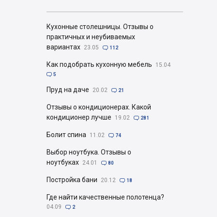
Кухонные столешницы. Отзывы о
практичных и неубиваемых
вариантах
23.05

112
Как подобрать кухонную мебель
15.04

5
Пруд на даче
20.02

21
Отзывы о кондиционерах. Какой
кондиционер лучше
19.02

281
Болит спина
11.02

74
Выбор ноутбука. Отзывы о
ноутбуках
24.01

80
Постройка бани
20.12

18
Где найти качественные полотенца?
04.09

2