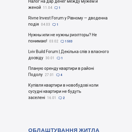
Налог на дар денег между мужем и
женой
11.04

1
Rivne Invest Forum у Рівному — дводенна
подія
04.03

1
Нужны или не нужны риэлторы? Не
понимаю!
03.02

1 503
Lviv Build Forum | Декілька слів з власного
досвіду
30.01

1
Планую оренду квартири в районі
Подолу
27.01

4
Купівля квартири в новобудові коли
сусудні квартири не будуть
заселені
16.01

2
ОБЛАШТУВАННЯ ЖИТЛА