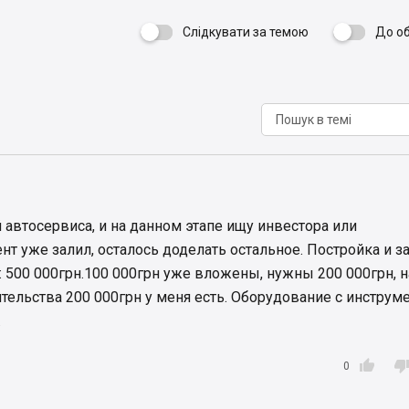
Слідкувати за темою
До о

автосервиса, и на данном этапе ищу инвестора или
т уже залил, осталось доделать остальное. Постройка и з
: 500 000грн.100 000грн уже вложены, нужны 200 000грн, н
тельства 200 000грн у меня есть. Оборудование с инструм
.

0