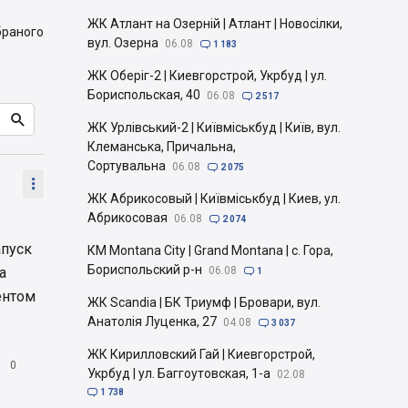
ЖК Атлант на Озерній | Атлант | Новосілки,
браного
вул. Озерна
06.08

1 183
ЖК Оберіг-2 | Киевгорстрой, Укрбуд | ул.
Бориспольская, 40
06.08

2 517

ЖК Урлівський-2 | Київміськбуд | Київ, вул.
Клеманська, Причальна,
Сортувальна
06.08

2 075

ЖК Абрикосовый | Київміськбуд | Киев, ул.
Абрикосовая
06.08

2 074
апуск
КМ Montana City | Grand Montana | с. Гора,
Бориспольский р-н
а
06.08

1
ентом
ЖК Scandia | БК Триумф | Бровари, вул.
Анатолія Луценка, 27
04.08

3 037
ЖК Кирилловский Гай | Киевгорстрой,

0
Укрбуд | ул. Баггоутовская, 1-а
02.08

1 738