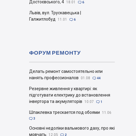
Достоєвського, 4
18.01

6
Львів, вул. Трускавецька |
Галжитлобуд
11.01

6
ФОРУМ РЕМОНТУ
Делать ремонт самостоятельно или
нанять профессионалов
01.08

44
Резервне живлення у квартирі: як
підготувати електрику до встановлення
інвертора та акумуляторів
10.07

1
Шпаклевка трескается под обоями
11.06

3
Основні недоліки вальмового даху, про які
мовчать
12.05

2