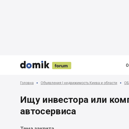





О
Головна
Объявления | недвижимость Киева и области
ОБ
Ищу инвестора или ком
автосервиса
Тема закрита