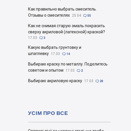
Как правильно выбрать смеситель.
Отзывы о смесителях
25.04

55
Как не снимая старую эмаль покрасить
сверху акриловой (латексной) краской?
17.03

3
Какую выбрать грунтовку и
шпатлевку
17.03

14
Выбираю краску по металлу. Поделитесь
советом и опытом
17.03

2
Выбираю акриловую краску
17.03

20
УСІМ ПРО ВСЕ