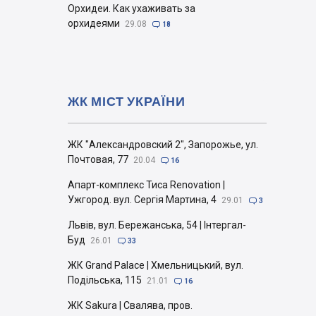
Орхидеи. Как ухаживать за
орхидеями
29.08

18
ЖК МІСТ УКРАЇНИ
ЖК "Александровский 2", Запорожье, ул.
Почтовая, 77
20.04

16
Апарт-комплекс Тиса Renovation |
Ужгород. вул. Сергія Мартина, 4
29.01

3
Львів, вул. Бережанська, 54 | Інтергал-
Буд
26.01

33
ЖК Grand Palace | Хмельницький, вул.
Подільська, 115
21.01

16
ЖК Sakura | Свалява, пров.