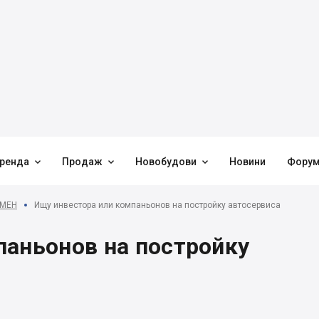



ренда
Продаж
Новобудови
Новини
Фору
МЕН
Ищу инвестора или компаньонов на постройку автосервиса
паньонов на постройку