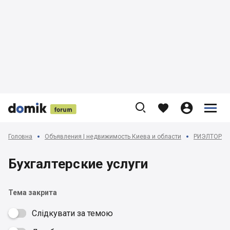











Головна
Объявления | недвижимость Киева и области
РИЭЛТОРА
Бухгалтерские услуги
Тема закрита
Слідкувати за темою