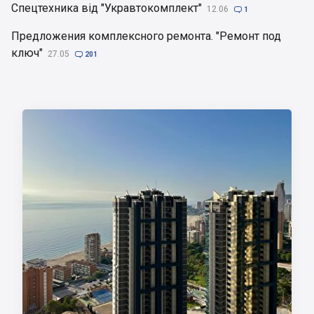
Спецтехника від "Укравтокомплект"
12.06

1
Предложения комплексного ремонта. "Ремонт под
ключ"
27.05

201