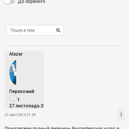
До обраного


Alazar
Перехожий

1
27 листопада 2014

27 лист 2014 21:30
Предлагаем полный перечень бухгалтерских услуг и