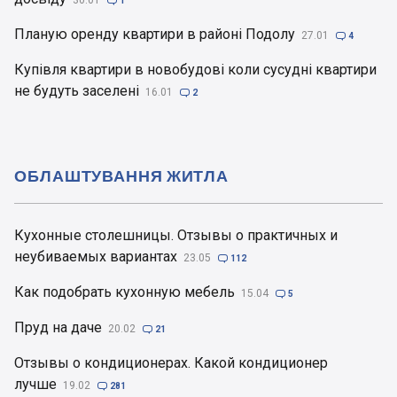
30.01

1
Планую оренду квартири в районі Подолу
27.01

4
Купівля квартири в новобудові коли сусудні квартири
не будуть заселені
16.01

2
ОБЛАШТУВАННЯ ЖИТЛА
Кухонные столешницы. Отзывы о практичных и
неубиваемых вариантах
23.05

112
Как подобрать кухонную мебель
15.04

5
Пруд на даче
20.02

21
Отзывы о кондиционерах. Какой кондиционер
лучше
19.02

281