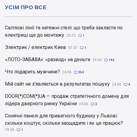
УСІМ ПРО ВСЕ
Світлові лінії та натяжні стелі: що треба закласти по
електриці ще до монтажу
20.07

1
Электрик / електрик Киев
01.07

1
«ЛОТО-ЗАБАВА»: «развод» на деньги
29.06

192
Что подарить мужчине?
24.06

354
Мій сайт не з'являється в результатах пошуку
24.06

4
DOOR(*)COM(*)UA — продаж стратегічного домену для
лідера дверного ринку України
24.06

2
Сонячні панелі для приватного будинку у Львові:
скільки коштує, скільки заощадите і як це працює?
18.06

1