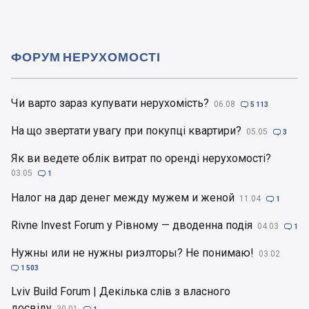
ФОРУМ НЕРУХОМОСТІ
Чи варто зараз купувати нерухомість?
06.08

5 113
На що звертати увагу при покупці квартири?
05.05

3
Як ви ведете облік витрат по оренді нерухомості?
03.05

1
Налог на дар денег между мужем и женой
11.04

1
Rivne Invest Forum у Рівному — дводенна подія
04.03

1
Нужны или не нужны риэлторы? Не понимаю!
03.02

1 503
Lviv Build Forum | Декілька слів з власного
досвіду