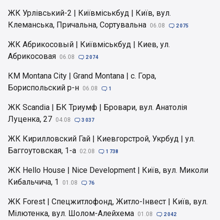
ЖК Урлівський-2 | Київміськбуд | Київ, вул.
Клеманська, Причальна, Сортувальна
06.08

2 075
ЖК Абрикосовый | Київміськбуд | Киев, ул.
Абрикосовая
06.08

2 074
КМ Montana City | Grand Montana | с. Гора,
Бориспольский р-н
06.08

1
ЖК Scandia | БК Триумф | Бровари, вул. Анатолія
Луценка, 27
04.08

3 037
ЖК Кирилловский Гай | Киевгорстрой, Укрбуд | ул.
Баггоутовская, 1-а
02.08

1 738
ЖК Hello House | Nice Development | Київ, вул. Миколи
Кибальчича, 1
01.08

76
ЖК Forest | Спецжитлофонд, Житло-Інвест | Київ, вул.
Мілютенка, вул. Шолом-Алейхема
01.08

2 042