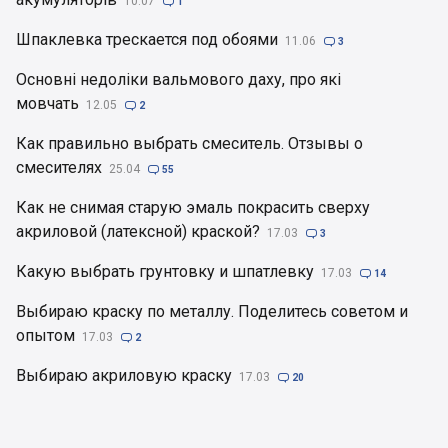
10.07

1
Шпаклевка трескается под обоями
11.06

3
Основні недоліки вальмового даху, про які
мовчать
12.05

2
Как правильно выбрать смеситель. Отзывы о
смесителях
25.04

55
Как не снимая старую эмаль покрасить сверху
акриловой (латексной) краской?
17.03

3
Какую выбрать грунтовку и шпатлевку
17.03

14
Выбираю краску по металлу. Поделитесь советом и
опытом
17.03

2
Выбираю акриловую краску
17.03

20