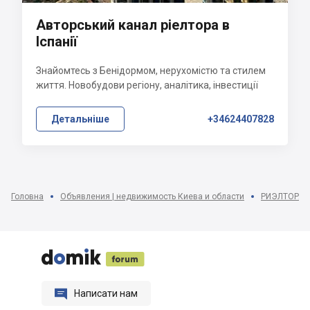
Авторський канал ріелтора в
Іспанії
Знайомтесь з Бенідормом, нерухомістю та стилем
життя. Новобудови регіону, аналітика, інвестиції
Детальніше
+34624407828
Головна
Объявления | недвижимость Киева и области
РИЭЛТОРА






Написати нам