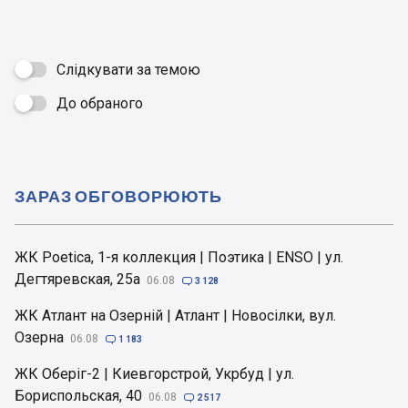
Слідкувати за темою
До обраного

ЗАРАЗ ОБГОВОРЮЮТЬ
ЖК Poetica, 1-я коллекция | Поэтика | ENSO | ул.
Дегтяревская, 25а
06.08

3 128
ЖК Атлант на Озерній | Атлант | Новосілки, вул.
Озерна
06.08

1 183
ЖК Оберіг-2 | Киевгорстрой, Укрбуд | ул.
Бориспольская, 40
06.08

2 517