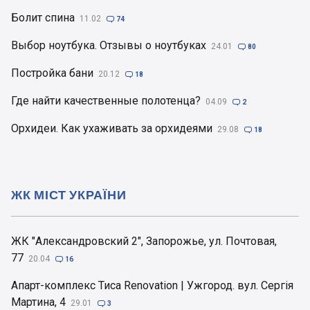
Болит спина
11.02

74
Выбор ноутбука. Отзывы о ноутбуках
24.01

80
Постройка бани
20.12

18
Где найти качественные полотенца?
04.09

2
Орхидеи. Как ухаживать за орхидеями
29.08

18
ЖК МІСТ УКРАЇНИ
ЖК "Александровский 2", Запорожье, ул. Почтовая,
77
20.04

16
Апарт-комплекс Тиса Renovation | Ужгород. вул. Сергія
Мартина, 4
29.01

3