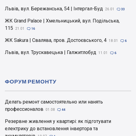
Львів, вул. Бережанська, 54 | Інтергал-Буд
26.01

33
ЖК Grand Palace | Хмельницький, вул. Подільська,
115
21.01

16
ЖК Sakura | Свалява, пров. Достоєвського, 4
18.01

6
Львів, вул. Трускавецька | Галжитлобуд
11.01

6
ФОРУМ РЕМОНТУ
Делать ремонт самостоятельно или нанять
профессионалов
01.08

44
Резервне живлення у квартирі: як підготувати
електрику до встановлення інвертора та
акумуляторів