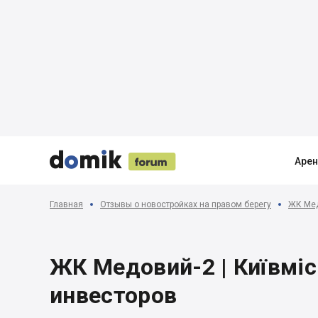





Аре
Главная
Отзывы о новостройках на правом берегу
ЖК Медо
ЖК Медовий-2 | Київмісь
инвесторов