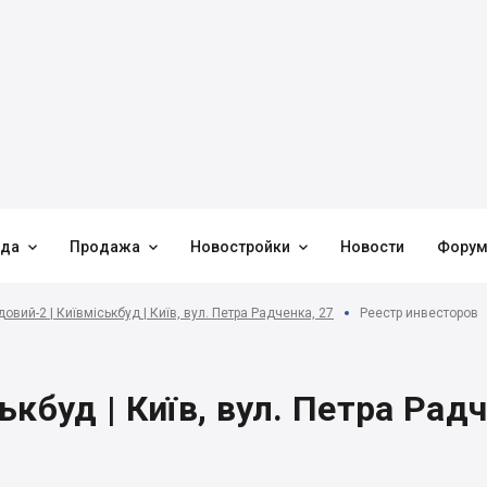



нда
Продажа
Новостройки
Новости
Фору
вий-2 | Київміськбуд | Київ, вул. Петра Радченка, 27
Реестр инвесторов
кбуд | Київ, вул. Петра Радч