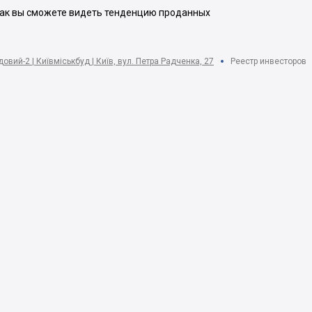
 Так вы сможете видеть тенденцию проданных
вий-2 | Київміськбуд | Київ, вул. Петра Радченка, 27
Реестр инвесторов