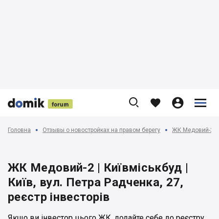











Головна
Отзывы о новостройках на правом берегу
ЖК Медовий-2 | К
ЖК Медовий-2 | Київміськбуд |
Київ, вул. Петра Радченка, 27,
реєстр інвесторів
Якщо ви інвестор цього ЖК, додайте себе до реєстру.