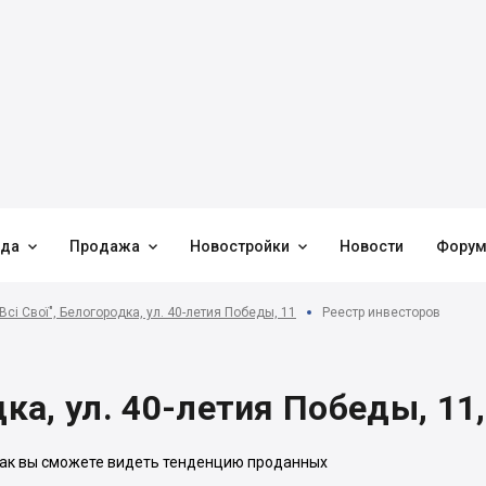



нда
Продажа
Новостройки
Новости
Фору
Всі Свої", Белогородка, ул. 40-летия Победы, 11
Реестр инвесторов
дка, ул. 40-летия Победы, 11
 Так вы сможете видеть тенденцию проданных