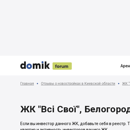





Аре
Главная
Отзывы о новостройках в Киевской области
ЖК "
ЖК "Всі Свої", Белогоро
Если вы инвестор данного ЖК, добавьте себя в реестр.
квартир и активность инвесторов вашего ЖК.