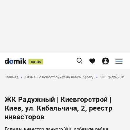











Главная
Отзывы о новостройках на левом берегу
ЖК Радужный | Ки
ЖК Радужный | Киевгорстрой |
Киев, ул. Кибальчича, 2, реестр
инвесторов
Если вы инвестор данного ЖК, добавьте себя в