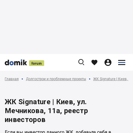











Главная
Долгострои и проблемные проекты
ЖК Signature | Киев, у
ЖК Signature | Киев, ул.
Мечникова, 11а, реестр
инвесторов
Если вы инвестор данного ЖК, добавьте себя в