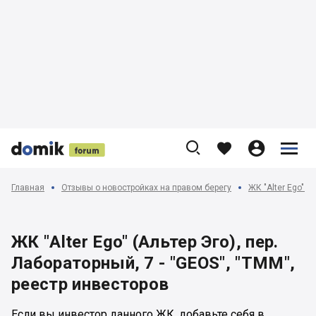











Главная
Отзывы о новостройках на правом берегу
ЖК "Alter Ego" (
ЖК "Alter Ego" (Альтер Эго), пер.
Лабораторный, 7 - "GEOS", "ТММ",
реестр инвесторов
Если вы инвестор данного ЖК, добавьте себя в