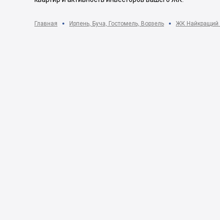
Главная
Ирпень, Буча, Гостомель, Ворзель
ЖК Найкращий | 