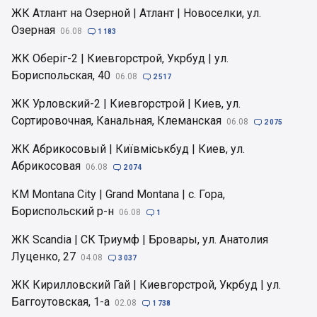
ЖК Атлант на Озерной | Атлант | Новоселки, ул.
Озерная
06.08

1 183
ЖК Оберіг-2 | Киевгорстрой, Укрбуд | ул.
Бориспольская, 40
06.08

2 517
ЖК Урловский-2 | Киевгорстрой | Киев, ул.
Сортировочная, Канальная, Клеманская
06.08

2 075
ЖК Абрикосовый | Київміськбуд | Киев, ул.
Абрикосовая
06.08

2 074
КМ Montana City | Grand Montana | с. Гора,
Бориспольский р-н
06.08

1
ЖК Scandia | СК Триумф | Бровары, ул. Анатолия
Луценко, 27
04.08

3 037
ЖК Кирилловский Гай | Киевгорстрой, Укрбуд | ул.
Баггоутовская, 1-а
02.08

1 738