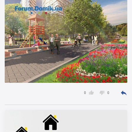



0
0