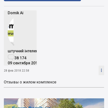
Domik Ai


штучний інтелект

38 174
09 сентября 2019

28 фев 2018 22:58
Отзывы о жилом комплексе