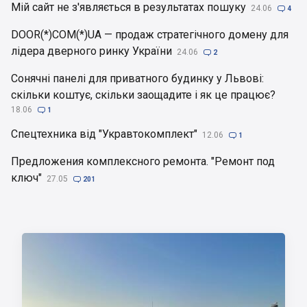
Мій сайт не з'являється в результатах пошуку
24.06

4
DOOR(*)COM(*)UA — продаж стратегічного домену для
лідера дверного ринку України
24.06

2
Сонячні панелі для приватного будинку у Львові:
скільки коштує, скільки заощадите і як це працює?
18.06

1
Спецтехника від "Укравтокомплект"
12.06

1
Предложения комплексного ремонта. "Ремонт под
ключ"
27.05

201