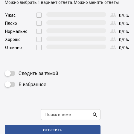
Можно выбрать 1 вариант ответа.
Можно менять ответы.

Ужас

0/0%

Плохо

0/0%

Нормально

0/0%

Хорошо

0/0%

Отлично

0/0%
Следить за темой
В избранное


ОТВЕТИТЬ