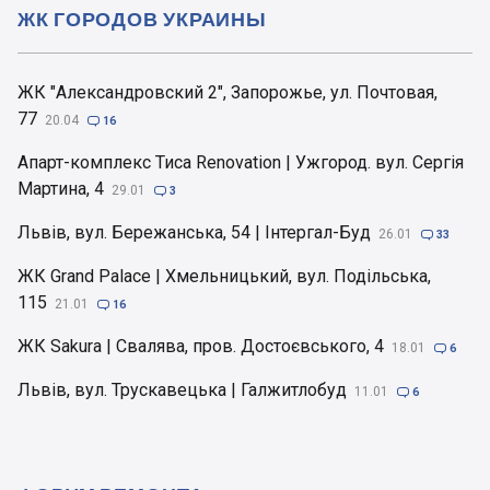
ЖК ГОРОДОВ УКРАИНЫ
ЖК "Александровский 2", Запорожье, ул. Почтовая,
77
20.04

16
Апарт-комплекс Тиса Renovation | Ужгород. вул. Сергія
Мартина, 4
29.01

3
Львів, вул. Бережанська, 54 | Інтергал-Буд
26.01

33
ЖК Grand Palace | Хмельницький, вул. Подільська,
115
21.01

16
ЖК Sakura | Свалява, пров. Достоєвського, 4
18.01

6
Львів, вул. Трускавецька | Галжитлобуд
11.01

6