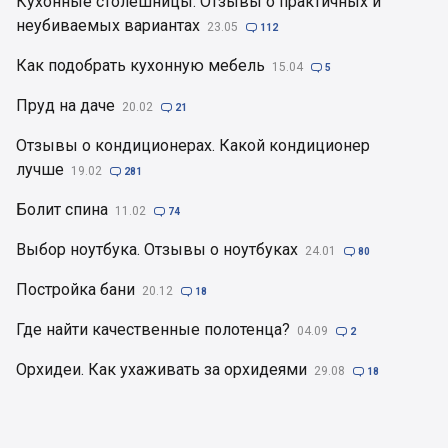
Кухонные столешницы. Отзывы о практичных и
неубиваемых вариантах
23.05

112
Как подобрать кухонную мебель
15.04

5
Пруд на даче
20.02

21
Отзывы о кондиционерах. Какой кондиционер
лучше
19.02

281
Болит спина
11.02

74
Выбор ноутбука. Отзывы о ноутбуках
24.01

80
Постройка бани
20.12

18
Где найти качественные полотенца?
04.09

2
Орхидеи. Как ухаживать за орхидеями
29.08

18