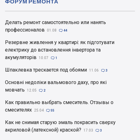
ФОРУМ РЕМОНТА
Делать ремонт самостоятельно или нанять
профессионалов
01.08

44
Резервне живлення у квартирі: як підготувати
електрику до встановлення інвертора та
акумуляторів
10.07

1
Шпаклевка трескается под обоями
11.06

3
Основні недоліки вальмового даху, про які
мовчать
12.05

2
Как правильно выбрать смеситель. Отзывы о
смесителях
25.04

55
Как не снимая старую эмаль покрасить сверху
акриловой (латексной) краской?
17.03

3