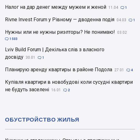
Налог на дар денег между мужем и женой
11.04

1
Rivne Invest Forum у Рівному — дводенна подія
04.03

1
Нужны или не нужны риэлторы? Не понимаю!
03.02

1 503
Lviv Build Forum | Декілька слів з власного
досвіду
30.01

1
Планирую аренду квартиры в районе Подола
27.01

4
Купівля квартири в новобудові коли сусудні квартири
не будуть заселені
16.01

2
ОБУСТРОЙСТВО ЖИЛЬЯ