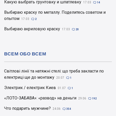
Какую выбрать грунтовку и шпатлевку
17.03

14
Выбираю краску по металлу. Поделитесь советом и
опытом
17.03

2
Выбираю акриловую краску
17.03

20
ВСЕМ ОБО ВСЕМ
Світлові лінії та натяжні стелі: що треба закласти по
електриці ще до монтажу
20.07

1
Электрик / електрик Киев
01.07

1
«ЛОТО-ЗАБАВА»: «развод» на деньги
29.06

192
Что подарить мужчине?
24.06

354