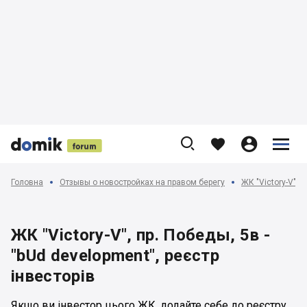











Головна
Отзывы о новостройках на правом берегу
ЖК "Victory-V", 
ЖК "Victory-V", пр. Победы, 5в -
"bUd development", реєстр
інвесторів
Якщо ви інвестор цього ЖК, додайте себе до реєстру.