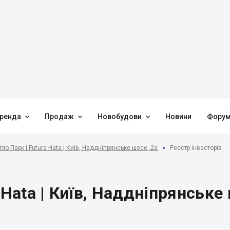



ренда
Продаж
Новобудови
Новини
Фору
ло Парк | Futura Hata | Київ, Наддніпрянське шосе, 2а
Реєстр інвесторів
 Hata | Київ, Наддніпрянське 