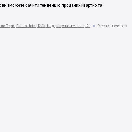
ак ви зможете бачити тенденцію проданих квартир та
ло Парк | Futura Hata | Київ, Наддніпрянське шосе, 2а
Реєстр інвесторів