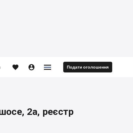





Подати оголошення
м
шосе, 2а, реєстр