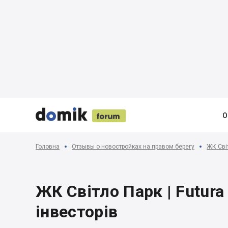





О
Головна
Отзывы о новостройках на правом берегу
ЖК Світ
ЖК Світло Парк | Futura
інвесторів