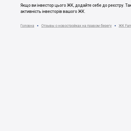
Якщо ви інвестор цього ЖК, додайте себе до реєстру. Т
активність інвесторів вашого ЖК.
Головна
Отзывы о новостройках на правом берегу
ЖК Fami