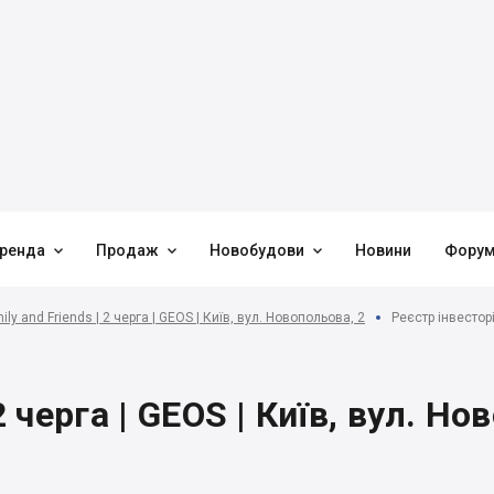



ренда
Продаж
Новобудови
Новини
Фору
ly and Friends | 2 черга | GEOS | Київ, вул. Новопольова, 2
Реєстр інвестор
2 черга | GEOS | Київ, вул. Но