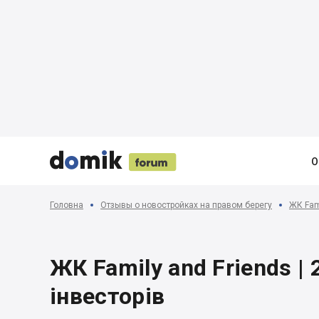





О
Головна
Отзывы о новостройках на правом берегу
ЖК Fami
ЖК Family and Friends | 
інвесторів