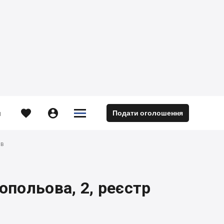





Подати оголошення
м
ів
вопольова, 2, реєстр