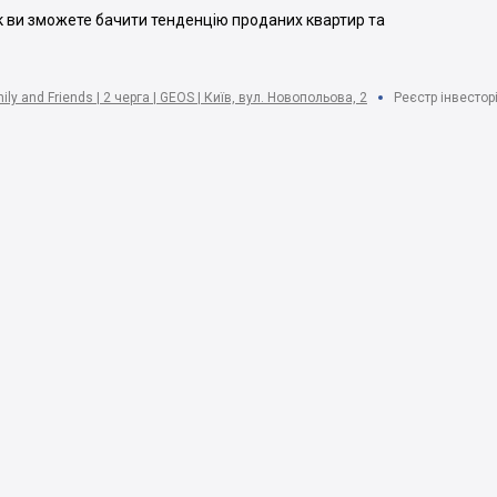
ак ви зможете бачити тенденцію проданих квартир та
ly and Friends | 2 черга | GEOS | Київ, вул. Новопольова, 2
Реєстр інвестор